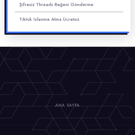
Şifresiz Threads Beğeni Gönderme
Tiktok Izlenme Atma Ücretsiz
ANA SAYFA