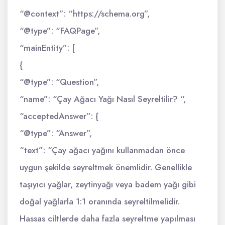
“@context”: “https://schema.org”,
“@type”: “FAQPage”,
“mainEntity”: [
{
“@type”: “Question”,
“name”: “Çay Ağacı Yağı Nasıl Seyreltilir? “,
“acceptedAnswer”: {
“@type”: “Answer”,
“text”: “Çay ağacı yağını kullanmadan önce
uygun şekilde seyreltmek önemlidir. Genellikle
taşıyıcı yağlar, zeytinyağı veya badem yağı gibi
doğal yağlarla 1:1 oranında seyreltilmelidir.
Hassas ciltlerde daha fazla seyreltme yapılması