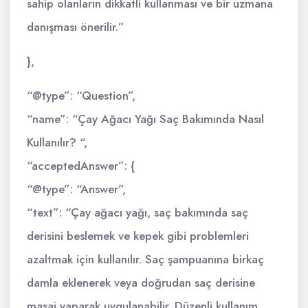
sahip olanların dikkatli kullanması ve bir uzmana
danışması önerilir.”
},
“@type”: “Question”,
“name”: “Çay Ağacı Yağı Saç Bakımında Nasıl
Kullanılır? “,
“acceptedAnswer”: {
“@type”: “Answer”,
“text”: “Çay ağacı yağı, saç bakımında saç
derisini beslemek ve kepek gibi problemleri
azaltmak için kullanılır. Saç şampuanına birkaç
damla eklenerek veya doğrudan saç derisine
masaj yaparak uygulanabilir. Düzenli kullanım,