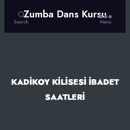
Zumba Dans Kursu
Search
Menu
KADIKOY KILISESI İBADET
SAATLERI