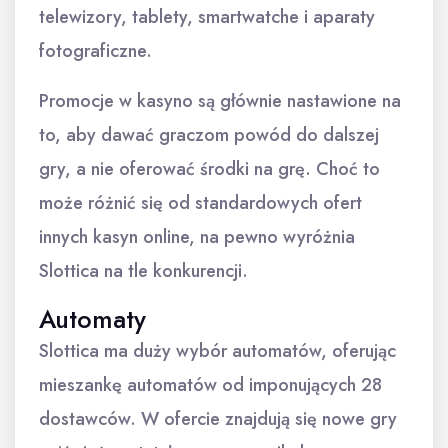
telewizory, tablety, smartwatche i aparaty
fotograficzne.
Promocje w kasyno są głównie nastawione na
to, aby dawać graczom powód do dalszej
gry, a nie oferować środki na grę. Choć to
może różnić się od standardowych ofert
innych kasyn online, na pewno wyróżnia
Slottica na tle konkurencji.
Automaty
Slottica ma duży wybór automatów, oferując
mieszankę automatów od imponujących 28
dostawców. W ofercie znajdują się nowe gry