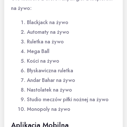
na żywo:
Blackjack na żywo
Automaty na żywo
Ruletka na żywo
Mega Ball
Kości na żywo
Błyskawiczna ruletka
Andar Bahar na żywo
Nastolatek na żywo
Studio meczów piłki nożnej na żywo
Monopoly na żywo
Aplikacja Mobilna