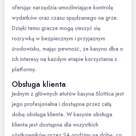
oferując narzędzia umożliwiające kontrolę
wydatków oraz czasu spędzanego na grze.
Dzięki temu gracze mogą cieszyć się
rozrywką w bezpiecznym i przyjaznym
środowisku, mając pewność, że kasyno dba o
ich interesy na każdym etapie korzystania z
platformy.
Obsługa klienta
Jednym z głównych atutów kasyna Slottica jest
jego profesjonalna i dostępna przez całą
dobę obsługa klienta. W kasynie obsługa
klienta jest dostępna dla wszystkich
użytkowników przez 24 godziny na dobę, co