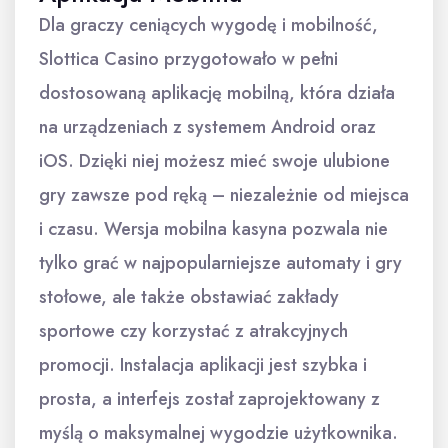
Dla graczy ceniących wygodę i mobilność,
Slottica Casino przygotowało w pełni
dostosowaną aplikację mobilną, która działa
na urządzeniach z systemem Android oraz
iOS. Dzięki niej możesz mieć swoje ulubione
gry zawsze pod ręką – niezależnie od miejsca
i czasu. Wersja mobilna kasyna pozwala nie
tylko grać w najpopularniejsze automaty i gry
stołowe, ale także obstawiać zakłady
sportowe czy korzystać z atrakcyjnych
promocji. Instalacja aplikacji jest szybka i
prosta, a interfejs został zaprojektowany z
myślą o maksymalnej wygodzie użytkownika.