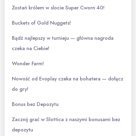
Zostań królem w slocie Super Cworn 40!
Buckets of Gold Nuggets!
Bądź najlepszy w turnieju — główna nagroda
czeka na Ciebie!
Wonder Farm!
Nowość od Evoplay czeka na bohatera — dołącz
do gry!
Bonus bez Depozytu
Zacznij grać w Slottica z naszymi bonusami bez
depozytu