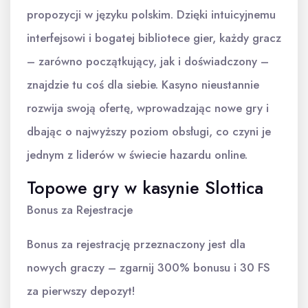
propozycji w języku polskim. Dzięki intuicyjnemu
interfejsowi i bogatej bibliotece gier, każdy gracz
– zarówno początkujący, jak i doświadczony –
znajdzie tu coś dla siebie. Kasyno nieustannie
rozwija swoją ofertę, wprowadzając nowe gry i
dbając o najwyższy poziom obsługi, co czyni je
jednym z liderów w świecie hazardu online.
Topowe gry w kasynie Slottica
Bonus za Rejestracje
Bonus za rejestrację przeznaczony jest dla
nowych graczy – zgarnij 300% bonusu i 30 FS
za pierwszy depozyt!