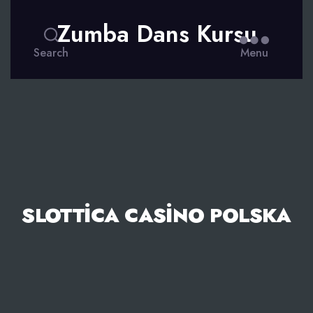
Zumba Dans Kursu
Search
Menu
SLOTTICA CASINO POLSKA