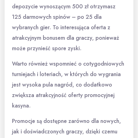
depozycie wynoszącym 500 zł otrzymasz
125 darmowych spinów – po 25 dla
wybranych gier. To interesująca oferta z
atrakcyjnym bonusem dla graczy, ponieważ
może przynieść spore zyski.
Warto również wspomnieć o cotygodniowych
turniejach i loteriach, w których do wygrania
jest wysoka pula nagród, co dodatkowo
zwiększa atrakcyjność oferty promocyjnej
kasyna.
Promocje są dostępne zarówno dla nowych,
jak i doświadczonych graczy, dzięki czemu