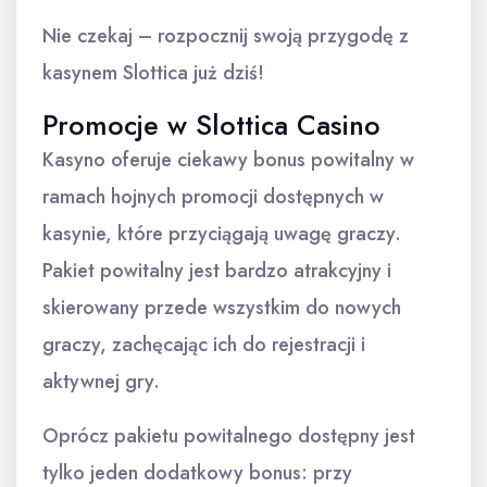
Nie czekaj – rozpocznij swoją przygodę z
kasynem Slottica już dziś!
Promocje w Slottica Casino
Kasyno oferuje ciekawy bonus powitalny w
ramach hojnych promocji dostępnych w
kasynie, które przyciągają uwagę graczy.
Pakiet powitalny jest bardzo atrakcyjny i
skierowany przede wszystkim do nowych
graczy, zachęcając ich do rejestracji i
aktywnej gry.
Oprócz pakietu powitalnego dostępny jest
tylko jeden dodatkowy bonus: przy