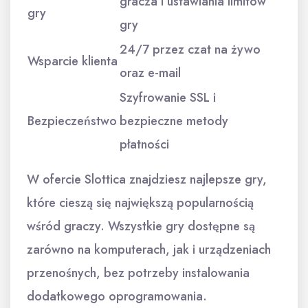
gracza i ustawiania limitów
gry
gry
24/7 przez czat na żywo
Wsparcie klienta
oraz e-mail
Szyfrowanie SSL i
Bezpieczeństwo
bezpieczne metody
płatności
W ofercie Slottica znajdziesz najlepsze gry,
które cieszą się największą popularnością
wśród graczy. Wszystkie gry dostępne są
zarówno na komputerach, jak i urządzeniach
przenośnych, bez potrzeby instalowania
dodatkowego oprogramowania.