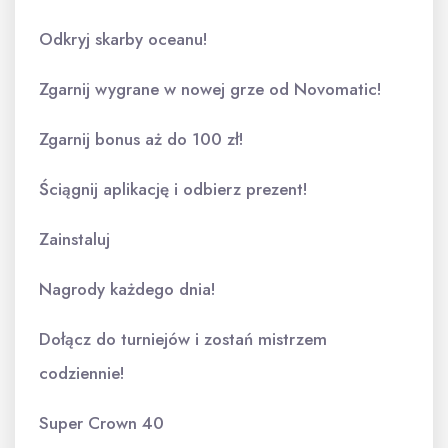
Odkryj skarby oceanu!
Zgarnij wygrane w nowej grze od Novomatic!
Zgarnij bonus aż do 100 zł!
Ściągnij aplikację i odbierz prezent!
Zainstaluj
Nagrody każdego dnia!
Dołącz do turniejów i zostań mistrzem
codziennie!
Super Crown 40