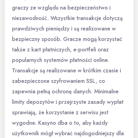
graczy ze względu na bezpieczeństwo i
niezawodność. Wszystkie transakcje dotyczą
prawdziwych pieniędzy i są realizowane w
bezpieczny sposób. Gracze mogą korzystać
także z kart płatniczych, e-portfeli oraz
popularnych systemów płatności online.
Transakcje są realizowane w krótkim czasie i
zabezpieczone szyfrowaniem SSL, co
zapewnia pełną ochronę danych. Minimalne
limity depozytów i przejrzyste zasady wypłat
sprawiają, że korzystanie z serwisu jest
wygodne. Kasyno dba o to, aby każdy
użytkownik mógł wybrać najdogodniejszy dla