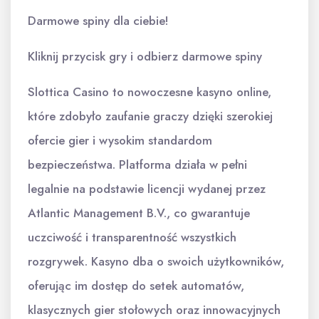
Darmowe spiny dla ciebie!
Kliknij przycisk gry i odbierz darmowe spiny
Slottica Casino to nowoczesne kasyno online,
które zdobyło zaufanie graczy dzięki szerokiej
ofercie gier i wysokim standardom
bezpieczeństwa. Platforma działa w pełni
legalnie na podstawie licencji wydanej przez
Atlantic Management B.V., co gwarantuje
uczciwość i transparentność wszystkich
rozgrywek. Kasyno dba o swoich użytkowników,
oferując im dostęp do setek automatów,
klasycznych gier stołowych oraz innowacyjnych