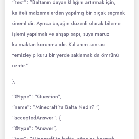
“text”: “Baltanın dayanıklılığını artırmak için,
kaliteli malzemelerden yapılmış bir bıçak seçmek
önemlidir. Ayrıca bıçağın düzenli olarak bileme
işlemi yapılmalı ve ahşap sapı, suya maruz
kalmaktan korunmalıdır. Kullanım sonrası
temizleyip kuru bir yerde saklamak da ömrünü
uzatır.”
},
“@type”: “Question”,
“name”: “Minecraft’ta Balta Nedir? “,
“acceptedAnswer”: {
“@type”: “Answer”,
“text”: “Minecraft’ta balta, ağaçları kesmek,