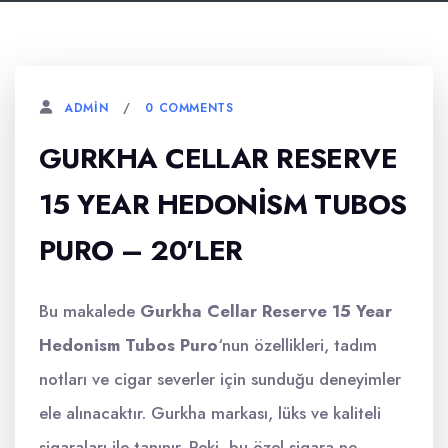
0 COMMENTS
ADMIN
GURKHA CELLAR RESERVE
15 YEAR HEDONISM TUBOS
PURO – 20’LER
Bu makalede
Gurkha Cellar Reserve 15 Year
Hedonism Tubos Puro
‘nun özellikleri, tadım
notları ve cigar severler için sunduğu deneyimler
ele alınacaktır. Gurkha markası, lüks ve kaliteli
sigaraları ile tanınır. Peki, bu özel sigara ne