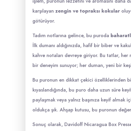
işlem, puronun lezzetini ve aromasını daha da d
karşılayan
zengin ve topraksı kokular
oluyo
götürüyor.
Tadım notlarına gelince, bu puroda
baharatlı
İlk dumanı aldığınızda, hafif bir biber ve kak
kahve notaları devreye giriyor. Bu tatlar, her 
bir deneyim sunuyor; her duman, yeni bir keşi
Bu puronun en dikkat çekici özelliklerinden b
kıyaslandığında, bu puro daha uzun süre keyif
paylaşmak veya yalnız başınıza keyif almak 
oldukça şık. Ahşap kutusu, bu puronun değerin
Sonuç olarak, Davidoff Nicaragua Box Presse