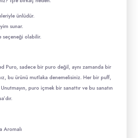
iz? İşte birkaç neden:
leriyle ünlüdür.
eyim sunar.
 seçeneği olabilir.
d Puro, sadece bir puro değil, aynı zamanda bir
anız, bu ürünü mutlaka denemelisiniz. Her bir puff,
. Unutmayın, puro içmek bir sanattır ve bu sanatın
a’dır.
ya Aromalı