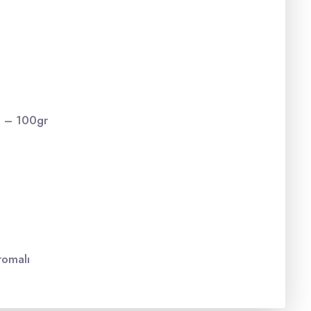
ü – 100gr
romalı