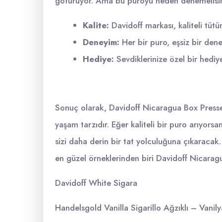
götürüyor. Ama bu puroyu neden denemelisin
Kalite:
Davidoff markası, kaliteli tütün
Deneyim:
Her bir puro, eşsiz bir den
Hediye:
Sevdiklerinize özel bir hediye
Sonuç olarak, Davidoff Nicaragua Box Presse
yaşam tarzıdır. Eğer kaliteli bir puro arıyors
sizi daha derin bir tat yolculuğuna çıkaracak
en güzel örneklerinden biri Davidoff Nicaragu
Davidoff White Sigara
Handelsgold Vanilla Sigarillo Ağzıklı – Vanil