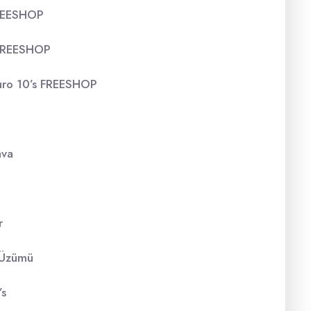
FREESHOP
 FREESHOP
Puro 10’s FREESHOP
ava
r
k Üzümü
’s