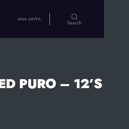
ANA SAYFA
Search
D PURO – 12’S