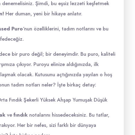
a denemelisiniz. Şimdi, bu eşsiz lezzeti keşfetmek
n!
Her duman, yeni bir hikaye anlatır.
ssed Puro
‘nun özelliklerini, tadım notlarını ve bu
şfedeceğiz.
dece bir puro değil; bir deneyimdir. Bu puro, kaliteli
ımıza çıkıyor. Puroyu elinize aldığınızda, ilk
şılaşmak olacak. Kutusunu açtığınızda yayılan o hoş
onun tadım notları neler? İşte birkaç detay:
rta Fındık Şekerli Yüksek Ahşap Yumuşak Düşük
ak
ve
fındık
notalarını hissedeceksiniz. Bu tatlar,
kıyor. Her bir nefes, sizi farklı bir dünyaya